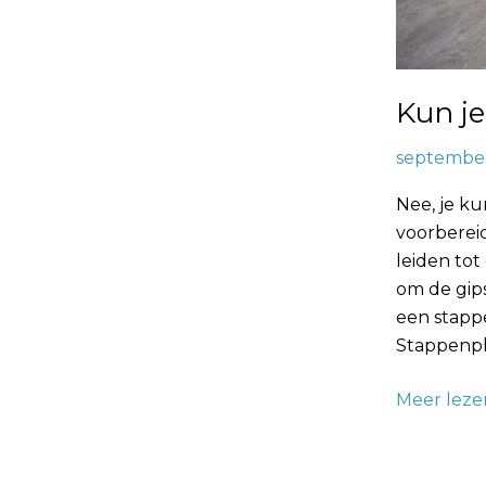
Kun je
september
Nee, je ku
voorbereid
leiden tot
om de gips
een stapp
Stappenp
Meer leze