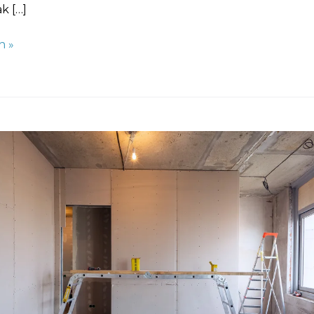
k […]
n »
n
?