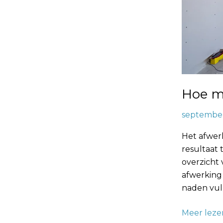
Hoe m
september
Het afwerk
resultaat 
overzicht 
afwerking
naden vul
Meer leze