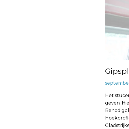
Gipspl
september
Het stuce
geven. Hie
Benodigdh
Hoekprofi
Gladstrijk