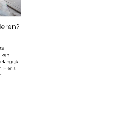
deren?
ste
t kan
elangrijk
 Hier is
n: