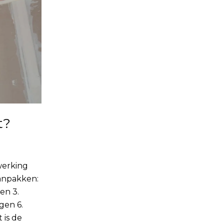
t?
werking
aanpakken:
en 3.
gen 6.
 is de