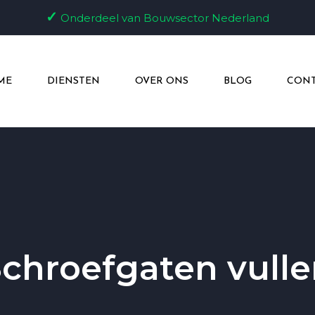
✓
Onderdeel van Bouwsector Nederland
ME
DIENSTEN
OVER ONS
BLOG
CONT
chroefgaten vull