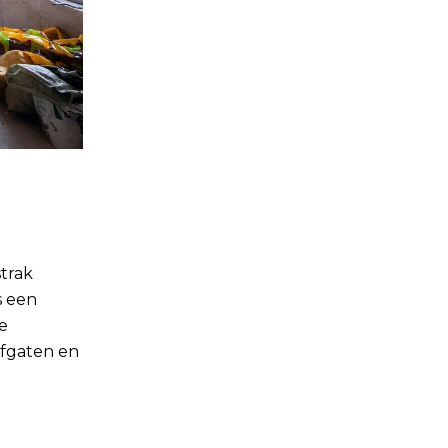
strak
s een
e
efgaten en