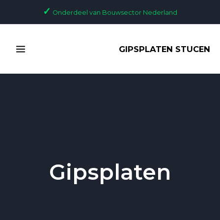
Ga
Bericht
✓
Onderdeel van Bouwsector Nederland
naar
paginering
de
MAIN
inhoud
GIPSPLATEN STUCEN
MENU
Gipsplaten