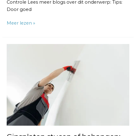
Controle Lees meer blogs over dit onderwerp: Tips:
Door goed
Meer lezen »
Gipsplaten
stucen
of
behangen:
wat
is
beter?