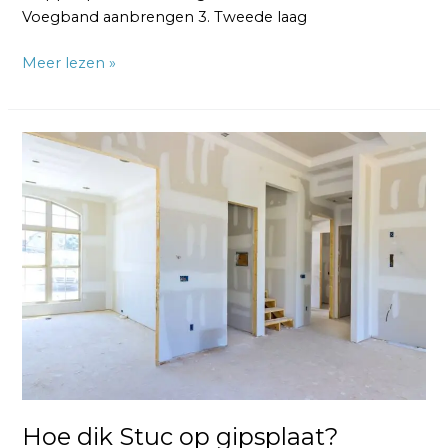
Voegband aanbrengen 3. Tweede laag
Meer lezen »
Hoe
dik
Stuc
op
gipsplaat?
Hoe dik Stuc op gipsplaat?