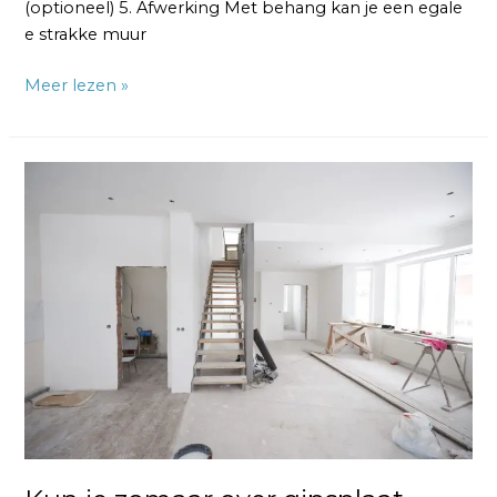
(optioneel) 5. Afwerking Met behang kan je een egale
e strakke muur
Meer lezen »
Kun
je
zomaar
over
gipsplaat
heen
schilderen?